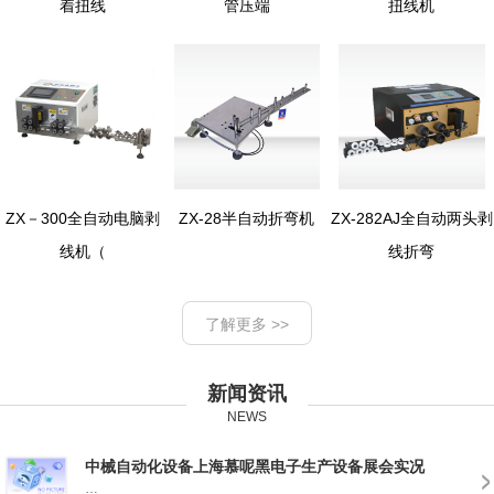
着扭线
管压端
扭线机
ZX－300全自动电脑剥
ZX-28半自动折弯机
ZX-282AJ全自动两头剥
线机（
线折弯
了解更多 >>
新闻资讯
NEWS
中械自动化设备上海慕呢黑电子生产设备展会实况
…